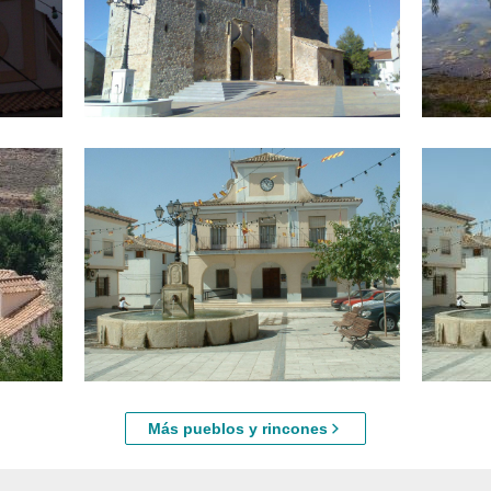
Saceda-Trasierra
Nacimient
a 5,79 km aprox.
a 6,55 
sta
Palacete de Fuente Alcázar
Barajas d
a 6,68 km aprox.
a 6,76 
Más pueblos y rincones