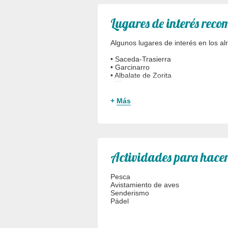
Lugares de interés rec
Algunos lugares de interés en los al
• Saceda-Trasierra
• Garcinarro
• Albalate de Zorita
• Albares
• Zorita de los Canes
. ILLANA
+
Más
Actividades para hacer
Pesca
Avistamiento de aves
Senderismo
Pádel