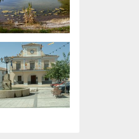
o del río Calvache
km aprox.
e Melo
km aprox.