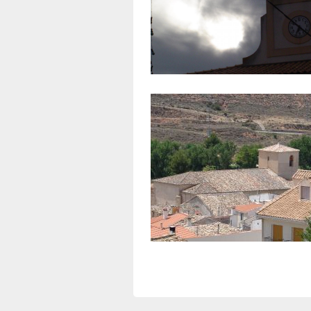
Leganiel
a 4,07 km aprox.
Iglesia parroquial de San Juan Bauti
a 6,67 km aprox.