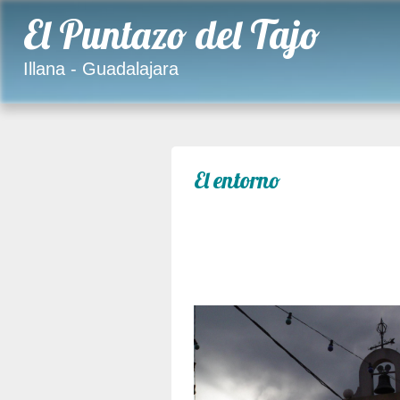
El Puntazo del Tajo
Illana - Guadalajara
El entorno